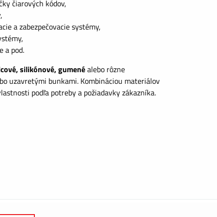
čky čiarových kódov,
,
acie a zabezpečovacie systémy,
ystémy,
e a pod.
lcové, silikónové, gumené
alebo rôzne
bo uzavretými bunkami. Kombináciou materiálov
lastnosti podľa potreby a požiadavky zákazníka.