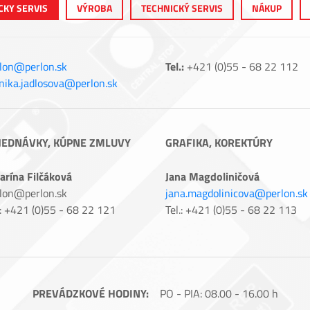
CKY SERVIS
VÝROBA
TECHNICKÝ SERVIS
NÁKUP
lon@perlon.sk
Tel.:
+421 (0)55 - 68 22 112
ika.jadlosova@perlon.sk
JEDNÁVKY, KÚPNE ZMLUVY
GRAFIKA, KOREKTÚRY
arína Filčáková
Jana Magdoliničová
lon@perlon.sk
jana.magdolinicova@perlon.sk
.: +421 (0)55 - 68 22 121
Tel.: +421 (0)55 - 68 22 113
PREVÁDZKOVÉ HODINY:
PO - PIA: 08.00 - 16.00 h