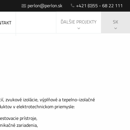
perlon@perlon.sk
+421 (0)55 - 68 22 111
ĎALŠIE PROJEKTY
SK
NTAKT
ií, zvukové izolácie, výplňové a tepelno-izolačné
duktov v elektrotechnickom priemysle:
estovacie prístroje,
nikačné zariadenia,