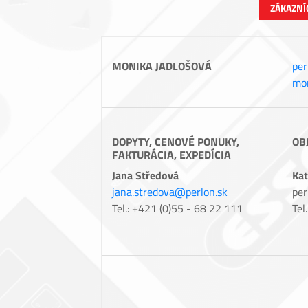
ZÁKAZNÍ
MONIKA JADLOŠOVÁ
per
mon
DOPYTY, CENOVÉ PONUKY,
OB
FAKTURÁCIA, EXPEDÍCIA
Jana Středová
Kat
jana.stredova@perlon.sk
per
Tel.: +421 (0)55 - 68 22 111
Tel