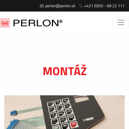
perlon@perlon.sk
+421 (0)55 - 68 22 111
MONTÁŽ