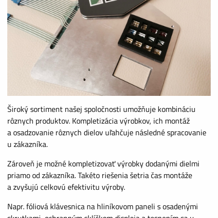
Široký sortiment našej spoločnosti umožňuje kombináciu
rôznych produktov. Kompletizácia výrobkov, ich montáž
a osadzovanie rôznych dielov uľahčuje následné spracovanie
u zákazníka.
Zároveň je možné kompletizovať výrobky dodanými dielmi
priamo od zákazníka. Takéto riešenia šetria čas montáže
a zvyšujú celkovú efektivitu výroby.
Napr. fóliová klávesnica na hliníkovom paneli s osadenými
skrutkami, ochranným sklíčkom displeja a tesnením sa u