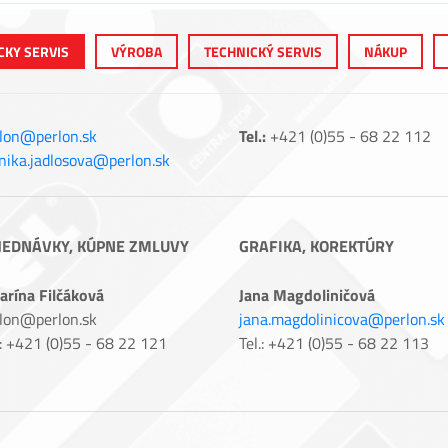
CKY SERVIS
VÝROBA
TECHNICKÝ SERVIS
NÁKUP
lon@perlon.sk
Tel.:
+421 (0)55 - 68 22 112
ika.jadlosova@perlon.sk
JEDNÁVKY, KÚPNE ZMLUVY
GRAFIKA, KOREKTÚRY
arína Filčáková
Jana Magdoliničová
lon@perlon.sk
jana.magdolinicova@perlon.sk
.: +421 (0)55 - 68 22 121
Tel.: +421 (0)55 - 68 22 113