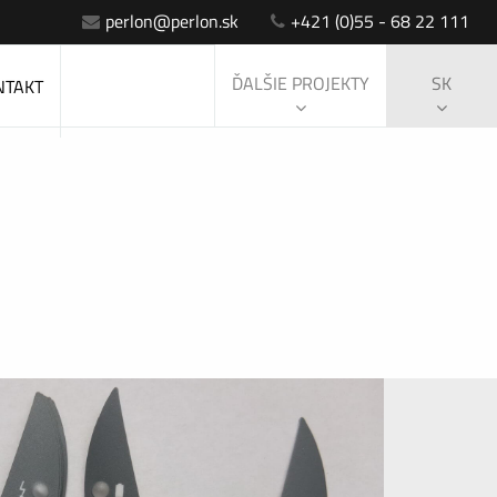
perlon@perlon.sk
+421 (0)55 - 68 22 111
ĎALŠIE PROJEKTY
SK
NTAKT