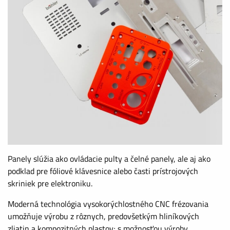
Panely slúžia ako ovládacie pulty a čelné panely, ale aj ako
podklad pre fóliové klávesnice alebo časti prístrojových
skriniek pre elektroniku.
Moderná technológia vysokorýchlostného CNC frézovania
umožňuje výrobu z rôznych, predovšetkým hliníkových
zliatin a kompozitných plastov; s možnosťou výroby