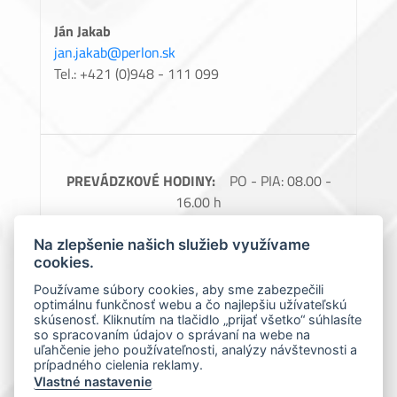
Ján Jakab
jan.jakab@perlon.sk
Tel.: +421 (0)948 - 111 099
PREVÁDZKOVÉ HODINY:
PO - PIA: 08.00 -
16.00 h
FAKTURAČNÉ ÚDAJE:
Perlon, spol. s.r.o.,
Na zlepšenie našich služieb využívame
Barčianska 66, 040 17 Košice, IČO: 31728685,
cookies.
IČ DPH: SK2020488976
Používame súbory cookies, aby sme zabezpečili
optimálnu funkčnosť webu a čo najlepšiu užívateľskú
Spoločnosť zapísaná v obchodnom registri
skúsenosť. Kliknutím na tlačidlo „prijať všetko“ súhlasíte
Okresného súdu Košice 1., Oddiel: Sro, vložka
so spracovaním údajov o správaní na webe na
uľahčenie jeho používateľnosti, analýzy návštevnosti a
číslo: 7966/V
prípadného cielenia reklamy.
Vlastné nastavenie