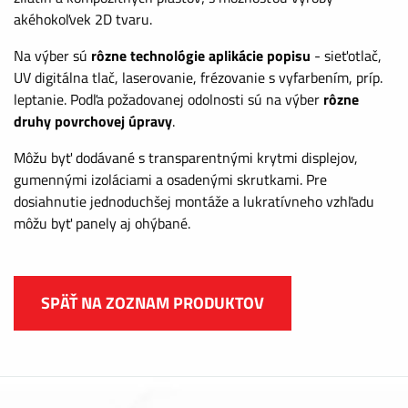
akéhokoľvek 2D tvaru.
Na výber sú
rôzne technológie aplikácie popisu
- sieťotlač,
UV digitálna tlač, laserovanie, frézovanie s vyfarbením, príp.
leptanie. Podľa požadovanej odolnosti sú na výber
rôzne
druhy povrchovej úpravy
.
Môžu byť dodávané s transparentnými krytmi displejov,
gumennými izoláciami a osadenými skrutkami. Pre
dosiahnutie jednoduchšej montáže a lukratívneho vzhľadu
môžu byť panely aj ohýbané.
SPÄŤ NA ZOZNAM PRODUKTOV