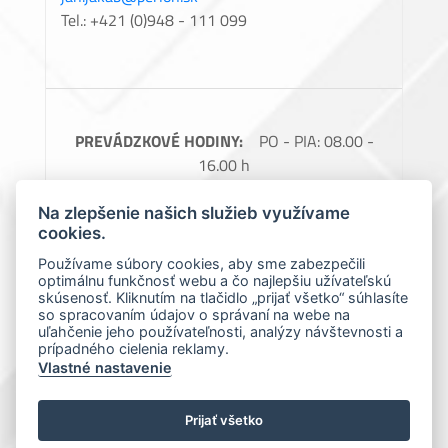
Tel.: +421 (0)948 - 111 099
PREVÁDZKOVÉ HODINY:
PO - PIA: 08.00 -
16.00 h
FAKTURAČNÉ ÚDAJE:
Perlon, spol. s.r.o.,
Na zlepšenie našich služieb využívame
Barčianska 66, 040 17 Košice, IČO: 31728685,
cookies.
IČ DPH: SK2020488976
Používame súbory cookies, aby sme zabezpečili
optimálnu funkčnosť webu a čo najlepšiu užívateľskú
Spoločnosť zapísaná v obchodnom registri
skúsenosť. Kliknutím na tlačidlo „prijať všetko“ súhlasíte
Okresného súdu Košice 1., Oddiel: Sro, vložka
so spracovaním údajov o správaní na webe na
uľahčenie jeho používateľnosti, analýzy návštevnosti a
číslo: 7966/V
prípadného cielenia reklamy.
Vlastné nastavenie
Prijať všetko