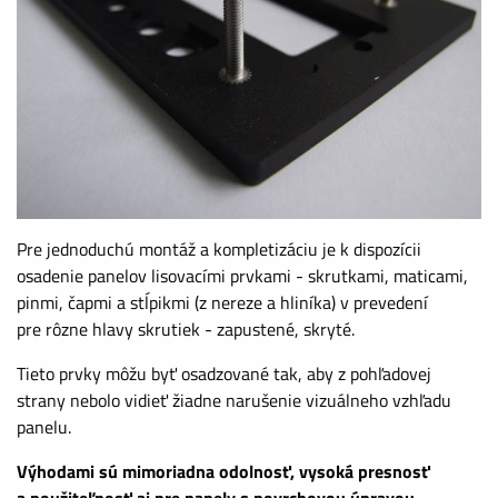
Pre jednoduchú montáž a kompletizáciu je k dispozícii
osadenie panelov lisovacími prvkami - skrutkami, maticami,
pinmi, čapmi a stĺpikmi (z nereze a hliníka) v prevedení
pre rôzne hlavy skrutiek - zapustené, skryté.
Tieto prvky môžu byť osadzované tak, aby z pohľadovej
strany nebolo vidieť žiadne narušenie vizuálneho vzhľadu
panelu.
Výhodami sú mimoriadna odolnosť, vysoká presnosť
a použiteľnosť aj pre panely s povrchovou úpravou.