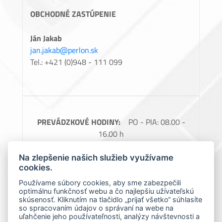
OBCHODNÉ ZASTÚPENIE
Ján Jakab
jan.jakab@perlon.sk
Tel.: +421 (0)948 - 111 099
PREVÁDZKOVÉ HODINY:
PO - PIA: 08.00 -
16.00 h
FAKTURAČNÉ ÚDAJE:
Perlon, spol. s.r.o.,
Na zlepšenie našich služieb využívame
Barčianska 66, 040 17 Košice, IČO: 31728685,
cookies.
IČ DPH: SK2020488976
Používame súbory cookies, aby sme zabezpečili
optimálnu funkčnosť webu a čo najlepšiu užívateľskú
Spoločnosť zapísaná v obchodnom registri
skúsenosť. Kliknutím na tlačidlo „prijať všetko“ súhlasíte
Okresného súdu Košice 1., Oddiel: Sro, vložka
so spracovaním údajov o správaní na webe na
uľahčenie jeho používateľnosti, analýzy návštevnosti a
číslo: 7966/V