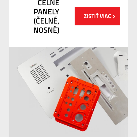
ČELNÉ
PANELY
ZISTIŤ VIAC
(ČELNÉ,
NOSNÉ)