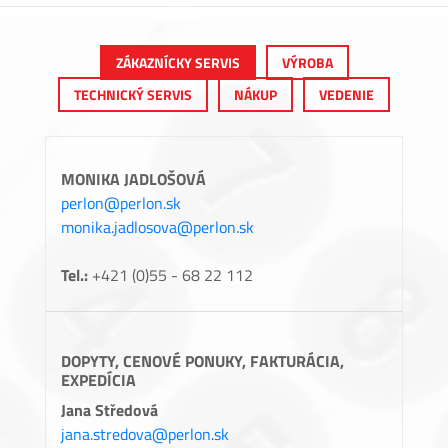
ZÁKAZNÍCKY SERVIS
VÝROBA
TECHNICKÝ SERVIS
NÁKUP
VEDENIE
MONIKA JADLOŠOVÁ
perlon@perlon.sk
monika.jadlosova@perlon.sk
Tel.:
+421 (0)55 - 68 22 112
DOPYTY, CENOVÉ PONUKY, FAKTURÁCIA,
EXPEDÍCIA
Jana Středová
jana.stredova@perlon.sk