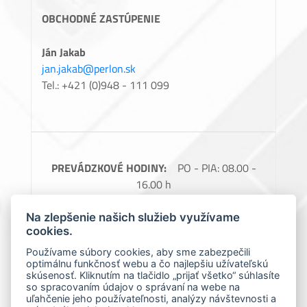
OBCHODNÉ ZASTÚPENIE
Ján Jakab
jan.jakab@perlon.sk
Tel.: +421 (0)948 - 111 099
PREVÁDZKOVÉ HODINY:
PO - PIA: 08.00 -
16.00 h
FAKTURAČNÉ ÚDAJE:
Perlon, spol. s.r.o.,
Na zlepšenie našich služieb využívame
Barčianska 66, 040 17 Košice, IČO: 31728685,
cookies.
IČ DPH: SK2020488976
Používame súbory cookies, aby sme zabezpečili
optimálnu funkčnosť webu a čo najlepšiu užívateľskú
Spoločnosť zapísaná v obchodnom registri
skúsenosť. Kliknutím na tlačidlo „prijať všetko“ súhlasíte
Okresného súdu Košice 1., Oddiel: Sro, vložka
so spracovaním údajov o správaní na webe na
uľahčenie jeho používateľnosti, analýzy návštevnosti a
číslo: 7966/V