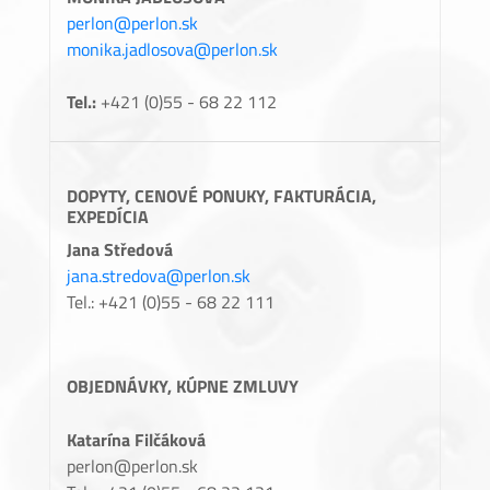
perlon@perlon.sk
monika.jadlosova@perlon.sk
Tel.:
+421 (0)55 - 68 22 112
DOPYTY, CENOVÉ PONUKY, FAKTURÁCIA,
EXPEDÍCIA
Jana Středová
jana.stredova@perlon.sk
Tel.: +421 (0)55 - 68 22 111
OBJEDNÁVKY, KÚPNE ZMLUVY
Katarína Filčáková
perlon@perlon.sk