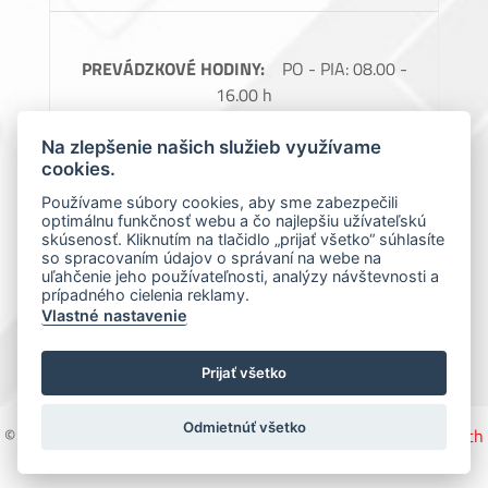
PREVÁDZKOVÉ HODINY:
PO - PIA: 08.00 -
16.00 h
FAKTURAČNÉ ÚDAJE:
Perlon, spol. s.r.o.,
Na zlepšenie našich služieb využívame
Barčianska 66, 040 17 Košice, IČO: 31728685,
cookies.
IČ DPH: SK2020488976
Používame súbory cookies, aby sme zabezpečili
optimálnu funkčnosť webu a čo najlepšiu užívateľskú
Spoločnosť zapísaná v obchodnom registri
skúsenosť. Kliknutím na tlačidlo „prijať všetko“ súhlasíte
Okresného súdu Košice 1., Oddiel: Sro, vložka
so spracovaním údajov o správaní na webe na
uľahčenie jeho používateľnosti, analýzy návštevnosti a
číslo: 7966/V
prípadného cielenia reklamy.
Vlastné nastavenie
Prijať všetko
Odmietnúť všetko
© 2017-2026 Perlon |
Všeobecné vyhlásenie
|
Ochrana osobných
údajov
| Design by
SIXNET