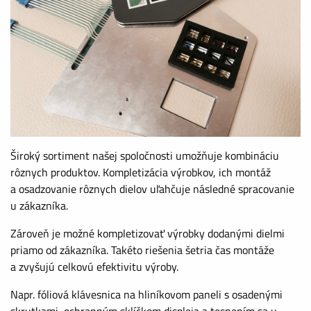
Široký sortiment našej spoločnosti umožňuje kombináciu
rôznych produktov. Kompletizácia výrobkov, ich montáž
a osadzovanie rôznych dielov uľahčuje následné spracovanie
u zákazníka.
Zároveň je možné kompletizovať výrobky dodanými dielmi
priamo od zákazníka. Takéto riešenia šetria čas montáže
a zvyšujú celkovú efektivitu výroby.
Napr. fóliová klávesnica na hliníkovom paneli s osadenými
skrutkami, ochranným sklíčkom displeja a tesnením sa u