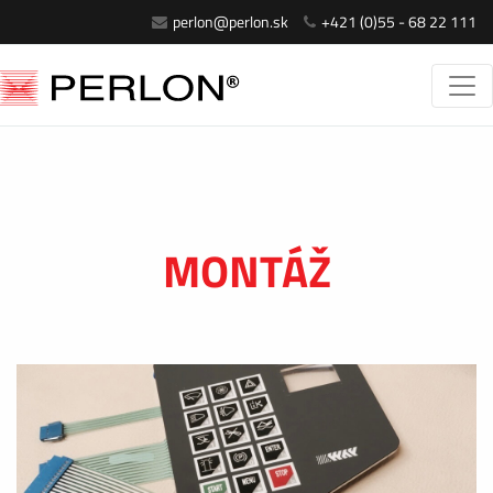
perlon@perlon.sk
+421 (0)55 - 68 22 111
MONTÁŽ