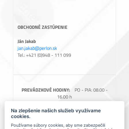
OBCHODNÉ ZASTÚPENIE
Ján Jakab
jan.jakab@perlon.sk
Tel.: +421 (0)948 - 111 099
PREVÁDZKOVÉ HODINY:
PO - PIA: 08.00 -
16.00 h
FAKTURAČNÉ ÚDAJE:
Perlon, spol. s.r.o.,
Na zlepšenie našich služieb využívame
Barčianska 66, 040 17 Košice, IČO: 31728685,
cookies.
IČ DPH: SK2020488976
Používame súbory cookies, aby sme zabezpečili