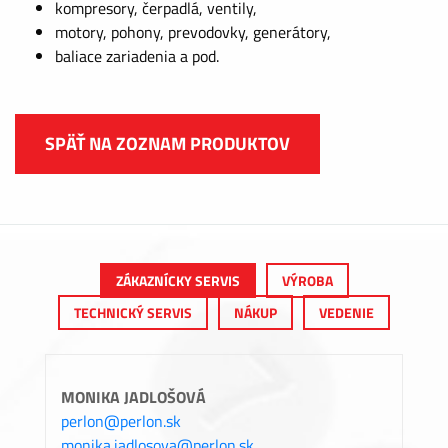
kompresory, čerpadlá, ventily,
motory, pohony, prevodovky, generátory,
baliace zariadenia a pod.
SPÄŤ NA ZOZNAM PRODUKTOV
ZÁKAZNÍCKY SERVIS
VÝROBA
TECHNICKÝ SERVIS
NÁKUP
VEDENIE
MONIKA JADLOŠOVÁ
perlon@perlon.sk
monika.jadlosova@perlon.sk