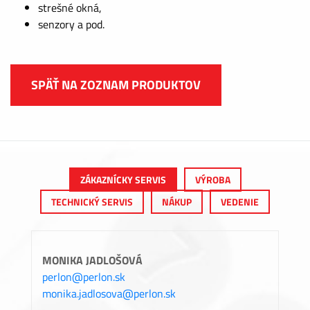
strešné okná,
senzory a pod.
SPÄŤ NA ZOZNAM PRODUKTOV
ZÁKAZNÍCKY SERVIS
VÝROBA
TECHNICKÝ SERVIS
NÁKUP
VEDENIE
MONIKA JADLOŠOVÁ
perlon@perlon.sk
monika.jadlosova@perlon.sk