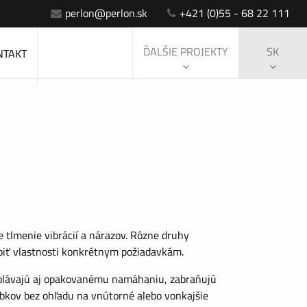
perlon@perlon.sk
+421 (0)55 - 68 22 111
ĎALŠIE PROJEKTY
SK
NTAKT
e tlmenie vibrácií a nárazov. Rôzne druhy
biť vlastnosti konkrétnym požiadavkám.
olávajú aj opakovanému namáhaniu, zabraňujú
obkov bez ohľadu na vnútorné alebo vonkajšie