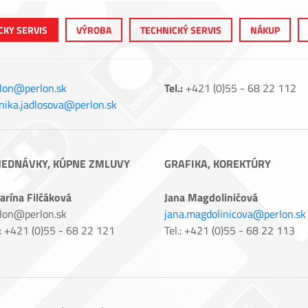
CKY SERVIS
VÝROBA
TECHNICKÝ SERVIS
NÁKUP
lon@perlon.sk
Tel.:
+421 (0)55 - 68 22 112
ika.jadlosova@perlon.sk
JEDNÁVKY, KÚPNE ZMLUVY
GRAFIKA, KOREKTÚRY
arína Filčáková
Jana Magdoliničová
lon@perlon.sk
jana.magdolinicova@perlon.sk
.: +421 (0)55 - 68 22 121
Tel.: +421 (0)55 - 68 22 113