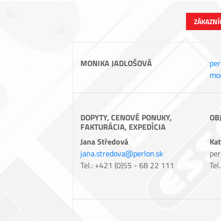
ZÁKAZNÍ
MONIKA JADLOŠOVÁ
per
mon
DOPYTY, CENOVÉ PONUKY,
OB
FAKTURÁCIA, EXPEDÍCIA
Jana Středová
Kat
jana.stredova@perlon.sk
per
Tel.: +421 (0)55 - 68 22 111
Tel