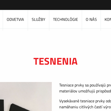
ODVETVIA
SLUŽBY
TECHNOLÓGIE
O NÁS
KO
TESNENIA
Tesniace prvky sa používajú pr
materiálov umožňujú prispôso
Vysekávané tesniace prvky od
namáhaniu citlivých častí výr