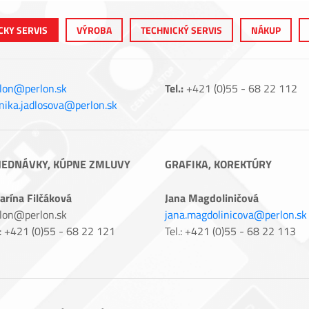
CKY SERVIS
VÝROBA
TECHNICKÝ SERVIS
NÁKUP
lon@perlon.sk
Tel.:
+421 (0)55 - 68 22 112
ika.jadlosova@perlon.sk
JEDNÁVKY, KÚPNE ZMLUVY
GRAFIKA, KOREKTÚRY
arína Filčáková
Jana Magdoliničová
lon@perlon.sk
jana.magdolinicova@perlon.sk
.: +421 (0)55 - 68 22 121
Tel.: +421 (0)55 - 68 22 113