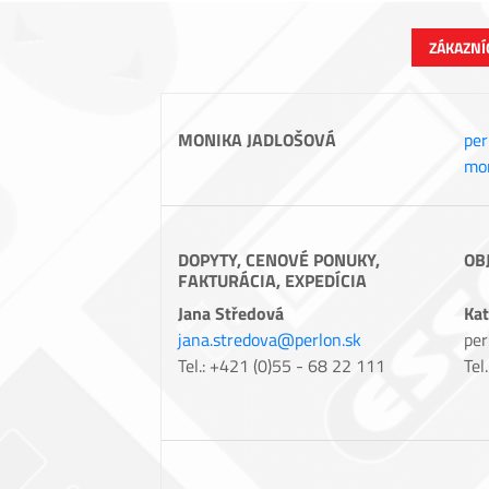
ZÁKAZNÍ
MONIKA JADLOŠOVÁ
per
mon
DOPYTY, CENOVÉ PONUKY,
OB
FAKTURÁCIA, EXPEDÍCIA
Jana Středová
Kat
jana.stredova@perlon.sk
per
Tel.: +421 (0)55 - 68 22 111
Tel