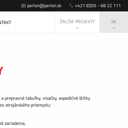
perlon@perlon.sk
+421 (0)55 - 68 22 111
ĎALŠIE PROJEKTY
SK
NTAKT
Y
a prepravné tabuľky, visačky, expedičné štítky
tov strojárského priemyslu:
é zariadenia,