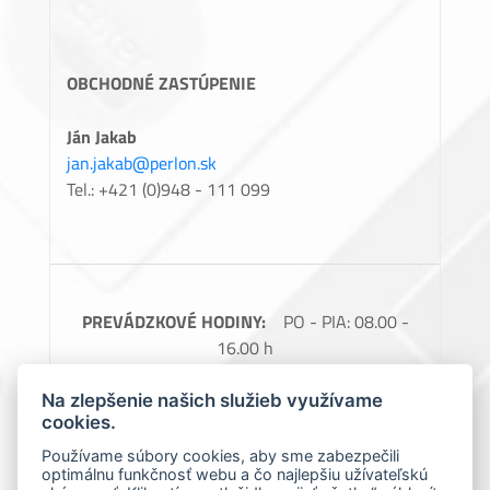
OBCHODNÉ ZASTÚPENIE
Ján Jakab
jan.jakab@perlon.sk
Tel.: +421 (0)948 - 111 099
PREVÁDZKOVÉ HODINY:
PO - PIA: 08.00 -
16.00 h
FAKTURAČNÉ ÚDAJE:
Perlon, spol. s.r.o.,
Na zlepšenie našich služieb využívame
Barčianska 66, 040 17 Košice, IČO: 31728685,
cookies.
IČ DPH: SK2020488976
Používame súbory cookies, aby sme zabezpečili
optimálnu funkčnosť webu a čo najlepšiu užívateľskú
Spoločnosť zapísaná v obchodnom registri