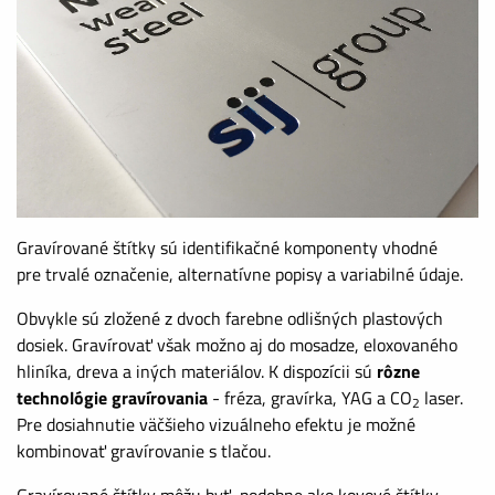
Gravírované štítky sú identifikačné komponenty vhodné
pre trvalé označenie, alternatívne popisy a variabilné údaje.
Obvykle sú zložené z dvoch farebne odlišných plastových
dosiek. Gravírovať však možno aj do mosadze, eloxovaného
hliníka, dreva a iných materiálov. K dispozícii sú
rôzne
technológie gravírovania
- fréza, gravírka, YAG a CO
laser.
2
Pre dosiahnutie väčšieho vizuálneho efektu je možné
kombinovať gravírovanie s tlačou.
Gravírované štítky môžu byť, podobne ako kovové štítky,