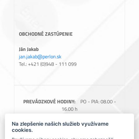
OBCHODNÉ ZASTÚPENIE
Ján Jakab
jan.jakab@perlon.sk
Tel.: +421 (0)948 - 111 099
PREVÁDZKOVÉ HODINY:
PO - PIA: 08.00 -
16.00 h
FAKTURAČNÉ ÚDAJE:
Perlon, spol. s.r.o.,
Na zlepšenie našich služieb využívame
Barčianska 66, 040 17 Košice, IČO: 31728685,
cookies.
IČ DPH: SK2020488976