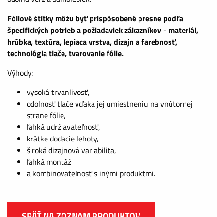
Fóliové štítky môžu byť prispôsobené presne podľa
špecifických potrieb a požiadaviek zákazníkov - materiál,
hrúbka, textúra, lepiaca vrstva, dizajn a farebnosť,
technológia tlače, tvarovanie fólie.
Výhody:
vysoká trvanlivosť,
odolnosť tlače vďaka jej umiestneniu na vnútornej
strane fólie,
ľahká udržiavateľnosť,
krátke dodacie lehoty,
široká dizajnová variabilita,
ľahká montáž
a kombinovateľnosť s inými produktmi.
SPÄŤ NA ZOZNAM PRODUKTOV