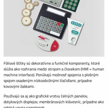
Fóliové štítky sú dekoratívne a funkčné komponenty, ktoré
slúžia ako rozhranie medzi strojom a človekom (HMI = human
machine interface). Ponúkajú možnosť spojenia s plošným
spojom osadeným nízkozdvižnými tlačidlami, prípadne
kovovými žabkami.
Používajú sa aj ako grafické vrstvy čelných panelov,
dotykových displejov, membránových klávesníc, prípadne ako
odolná verzia samolepiek.