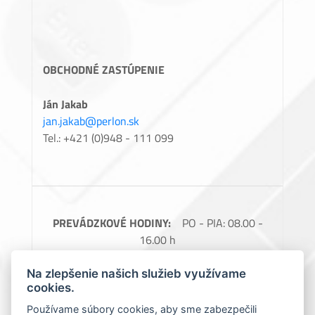
OBCHODNÉ ZASTÚPENIE
Ján Jakab
jan.jakab@perlon.sk
Tel.: +421 (0)948 - 111 099
PREVÁDZKOVÉ HODINY:
PO - PIA: 08.00 -
16.00 h
FAKTURAČNÉ ÚDAJE:
Perlon, spol. s.r.o.,
Na zlepšenie našich služieb využívame
Barčianska 66, 040 17 Košice, IČO: 31728685,
cookies.
IČ DPH: SK2020488976
Používame súbory cookies, aby sme zabezpečili