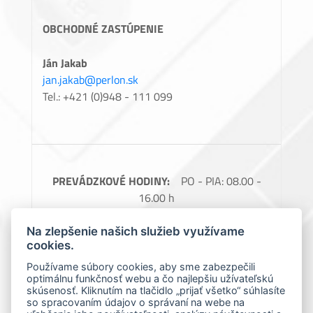
OBCHODNÉ ZASTÚPENIE
Ján Jakab
jan.jakab@perlon.sk
Tel.: +421 (0)948 - 111 099
PREVÁDZKOVÉ HODINY:
PO - PIA: 08.00 -
16.00 h
FAKTURAČNÉ ÚDAJE:
Perlon, spol. s.r.o.,
Na zlepšenie našich služieb využívame
Barčianska 66, 040 17 Košice, IČO: 31728685,
cookies.
IČ DPH: SK2020488976
Používame súbory cookies, aby sme zabezpečili
optimálnu funkčnosť webu a čo najlepšiu užívateľskú
Spoločnosť zapísaná v obchodnom registri
skúsenosť. Kliknutím na tlačidlo „prijať všetko“ súhlasíte
Okresného súdu Košice 1., Oddiel: Sro, vložka
so spracovaním údajov o správaní na webe na