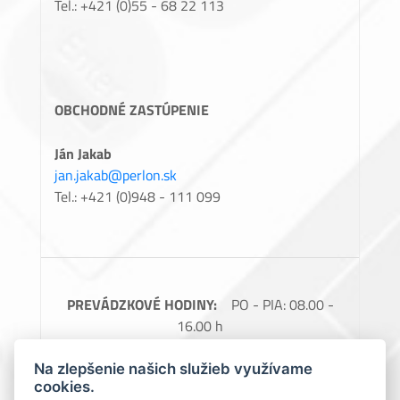
Tel.: +421 (0)55 - 68 22 113
OBCHODNÉ ZASTÚPENIE
Ján Jakab
jan.jakab@perlon.sk
Tel.: +421 (0)948 - 111 099
PREVÁDZKOVÉ HODINY:
PO - PIA: 08.00 -
16.00 h
FAKTURAČNÉ ÚDAJE:
Perlon, spol. s.r.o.,
Na zlepšenie našich služieb využívame
Barčianska 66, 040 17 Košice, IČO: 31728685,
cookies.