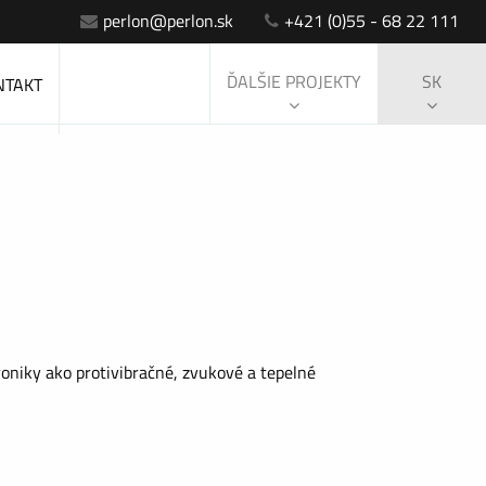
perlon@perlon.sk
+421 (0)55 - 68 22 111
ĎALŠIE PROJEKTY
SK
NTAKT
oniky ako protivibračné, zvukové a tepelné