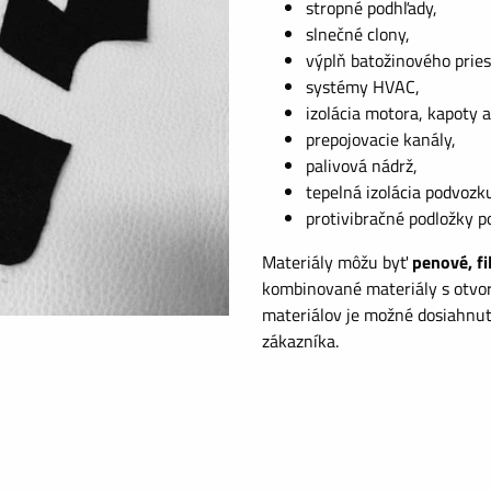
stropné podhľady,
slnečné clony,
výplň batožinového pries
systémy HVAC,
izolácia motora, kapoty a
prepojovacie kanály,
palivová nádrž,
tepelná izolácia podvozk
protivibračné podložky 
Materiály môžu byť
penové, fi
kombinované materiály s otvo
materiálov je možné dosiahnuť
zákazníka.