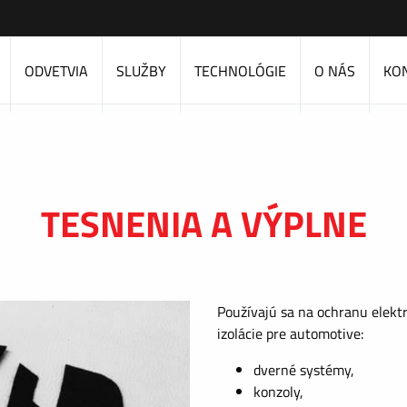
ODVETVIA
SLUŽBY
TECHNOLÓGIE
O NÁS
KO
TESNENIA A VÝPLNE
Používajú sa na ochranu elektr
izolácie pre automotive:
dverné systémy,
konzoly,