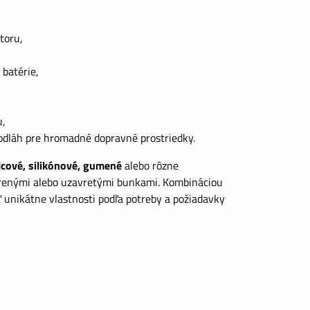
toru,
 batérie,
u,
podláh pre hromadné dopravné prostriedky.
lcové, silikónové, gumené
alebo rôzne
renými alebo uzavretými bunkami. Kombináciou
 unikátne vlastnosti podľa potreby a požiadavky