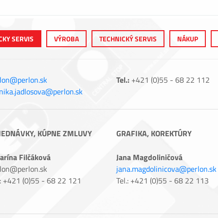
CKY SERVIS
VÝROBA
TECHNICKÝ SERVIS
NÁKUP
lon@perlon.sk
Tel.:
+421 (0)55 - 68 22 112
ika.jadlosova@perlon.sk
JEDNÁVKY, KÚPNE ZMLUVY
GRAFIKA, KOREKTÚRY
arína Filčáková
Jana Magdoliničová
lon@perlon.sk
jana.magdolinicova@perlon.sk
.: +421 (0)55 - 68 22 121
Tel.: +421 (0)55 - 68 22 113