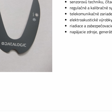
senzorovú techniku, číta
regulačné a kalibračné s
telekomunikačné zariade
elektroakustické výrobky
riadiace a zabezpečovaci
napájacie zdroje, generá