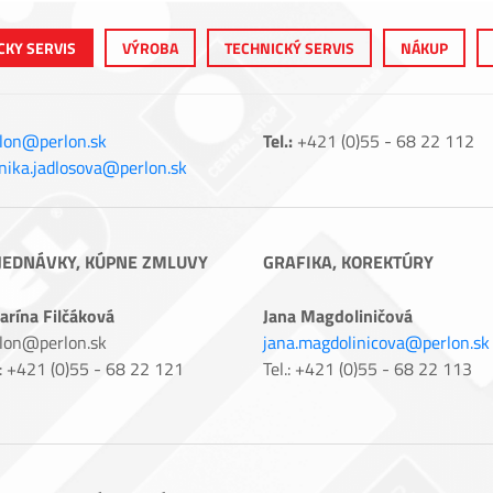
CKY SERVIS
VÝROBA
TECHNICKÝ SERVIS
NÁKUP
lon@perlon.sk
Tel.:
+421 (0)55 - 68 22 112
ika.jadlosova@perlon.sk
JEDNÁVKY, KÚPNE ZMLUVY
GRAFIKA, KOREKTÚRY
arína Filčáková
Jana Magdoliničová
lon@perlon.sk
jana.magdolinicova@perlon.sk
.: +421 (0)55 - 68 22 121
Tel.: +421 (0)55 - 68 22 113