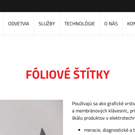
ODVETVIA
SLUŽBY
TECHNOLÓGIE
O NÁS
KO
FÓLIOVÉ ŠTÍTKY
Používajú sa ako grafické vrst
a membránových klávesníc, prí
škálu produktov v elektrotech
meracie, diagnostické a t