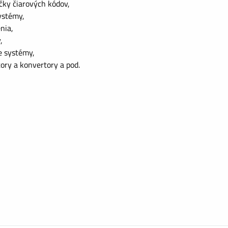
čky čiarových kódov,
ystémy,
nia,
,
e systémy,
tory a konvertory a pod.