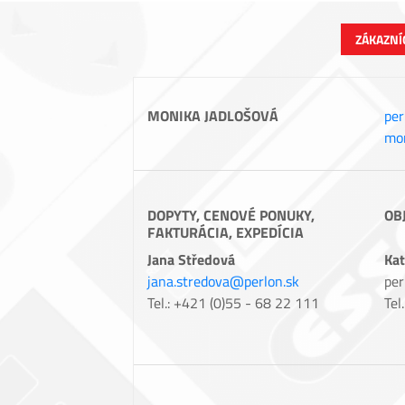
ZÁKAZNÍ
MONIKA JADLOŠOVÁ
per
mon
DOPYTY, CENOVÉ PONUKY,
OB
FAKTURÁCIA, EXPEDÍCIA
Jana Středová
Kat
jana.stredova@perlon.sk
per
Tel.: +421 (0)55 - 68 22 111
Tel