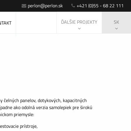
perlon@perlon.sk
+421 (0)55 - 68 22 111
ĎALŠIE PROJEKTY
SK
NTAKT
vy čelných panelov, dotykových, kapacitných
padne ako odolná verzia samolepiek pre širokú
nickom priemysle:
estovacie prístroje,