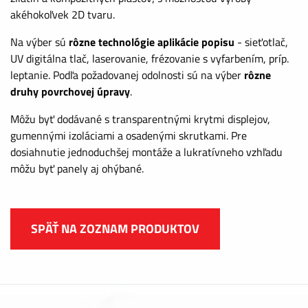
akéhokoľvek 2D tvaru.
Na výber sú
rôzne technológie aplikácie popisu
- sieťotlač,
UV digitálna tlač, laserovanie, frézovanie s vyfarbením, príp.
leptanie. Podľa požadovanej odolnosti sú na výber
rôzne
druhy povrchovej úpravy
.
Môžu byť dodávané s transparentnými krytmi displejov,
gumennými izoláciami a osadenými skrutkami. Pre
dosiahnutie jednoduchšej montáže a lukratívneho vzhľadu
môžu byť panely aj ohýbané.
SPÄŤ NA ZOZNAM PRODUKTOV