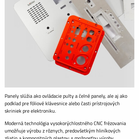
Panely slúžia ako ovládacie pulty a čelné panely, ale aj ako
podklad pre fóliové klávesnice alebo časti prístrojových
skriniek pre elektroniku.
Moderná technológia vysokorýchlostného CNC frézovania
umožňuje výrobu z rôznych, predovšetkým hliníkových
zliatin a kompozitných plastov; s možnosťou výroby