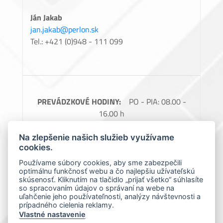
Ján Jakab
jan.jakab@perlon.sk
Tel.: +421 (0)948 - 111 099
PREVÁDZKOVÉ HODINY:
PO - PIA: 08.00 -
16.00 h
FAKTURAČNÉ ÚDAJE:
Perlon, spol. s.r.o.,
Na zlepšenie našich služieb využívame
Barčianska 66, 040 17 Košice, IČO: 31728685,
cookies.
IČ DPH: SK2020488976
Používame súbory cookies, aby sme zabezpečili
optimálnu funkčnosť webu a čo najlepšiu užívateľskú
Spoločnosť zapísaná v obchodnom registri
skúsenosť. Kliknutím na tlačidlo „prijať všetko“ súhlasíte
Okresného súdu Košice 1., Oddiel: Sro, vložka
so spracovaním údajov o správaní na webe na
uľahčenie jeho používateľnosti, analýzy návštevnosti a
číslo: 7966/V
prípadného cielenia reklamy.
Vlastné nastavenie