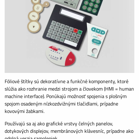
Fóliové štítky sú dekoratívne a funkčné komponenty, ktoré
slúžia ako rozhranie medzi strojom a človekom (HMI = human
machine interface). Ponúkajú možnosť spojenia s plošným
spojom osadeným nízkozdvižnými tlačidlami, prípadne
kovovými žabkami.
Používajú sa aj ako grafické vrstvy čelných panelov,
dotykových displejov, membránových klávesníc, prípadne ako
odolná verzia samolepiek.