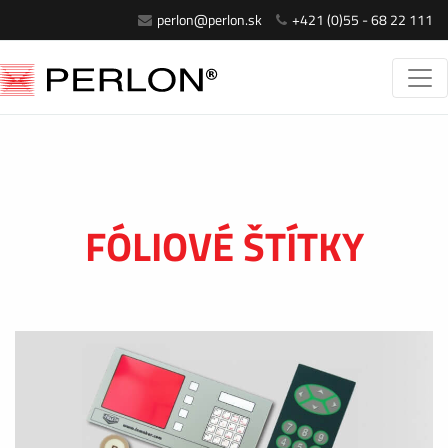
perlon@perlon.sk
+421 (0)55 - 68 22 111
FÓLIOVÉ ŠTÍTKY