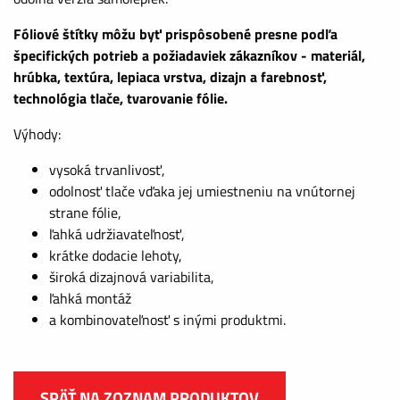
Fóliové štítky môžu byť prispôsobené presne podľa
špecifických potrieb a požiadaviek zákazníkov - materiál,
hrúbka, textúra, lepiaca vrstva, dizajn a farebnosť,
technológia tlače, tvarovanie fólie.
Výhody:
vysoká trvanlivosť,
odolnosť tlače vďaka jej umiestneniu na vnútornej
strane fólie,
ľahká udržiavateľnosť,
krátke dodacie lehoty,
široká dizajnová variabilita,
ľahká montáž
a kombinovateľnosť s inými produktmi.
SPÄŤ NA ZOZNAM PRODUKTOV