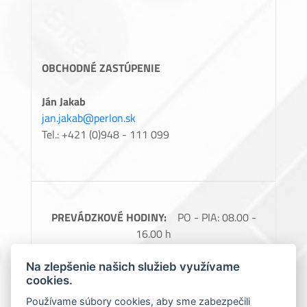
OBCHODNÉ ZASTÚPENIE
Ján Jakab
jan.jakab@perlon.sk
Tel.: +421 (0)948 - 111 099
PREVÁDZKOVÉ HODINY:
PO - PIA: 08.00 -
16.00 h
FAKTURAČNÉ ÚDAJE:
Perlon, spol. s.r.o.,
Na zlepšenie našich služieb využívame
Barčianska 66, 040 17 Košice, IČO: 31728685,
cookies.
IČ DPH: SK2020488976
Používame súbory cookies, aby sme zabezpečili