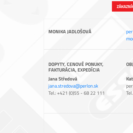
ZÁKAZNÍ
MONIKA JADLOŠOVÁ
per
mon
DOPYTY, CENOVÉ PONUKY,
OB
FAKTURÁCIA, EXPEDÍCIA
Jana Středová
Kat
jana.stredova@perlon.sk
per
Tel.: +421 (0)55 - 68 22 111
Tel