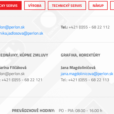
CKY SERVIS
VÝROBA
TECHNICKÝ SERVIS
NÁKUP
lon@perlon.sk
Tel.:
+421 (0)55 - 68 22 112
ika.jadlosova@perlon.sk
JEDNÁVKY, KÚPNE ZMLUVY
GRAFIKA, KOREKTÚRY
arína Filčáková
Jana Magdoliničová
lon@perlon.sk
jana.magdolinicova@perlon.sk
.: +421 (0)55 - 68 22 121
Tel.: +421 (0)55 - 68 22 113
PREVÁDZKOVÉ HODINY:
PO - PIA: 08.00 - 16.00 h