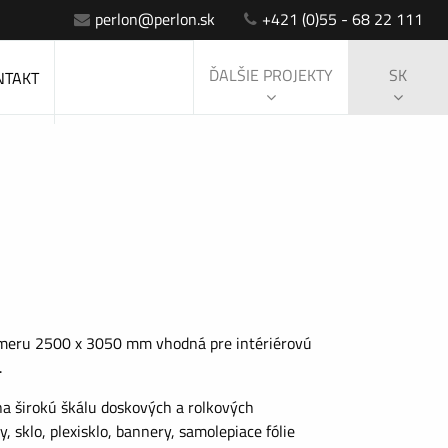
perlon@perlon.sk
+421 (0)55 - 68 22 111
ĎALŠIE PROJEKTY
SK
NTAKT
zmeru 2500 x 3050 mm vhodná pre intériérovú
.
na širokú škálu doskových a rolkových
y, sklo, plexisklo, bannery, samolepiace fólie