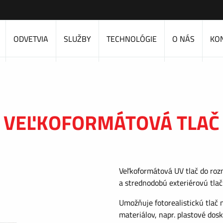
ODVETVIA
SLUŽBY
TECHNOLÓGIE
O NÁS
KO
VEĽKOFORMÁTOVÁ TLAČ
Veľkoformátová UV tlač do ro
a strednodobú exteriérovú tlač
Umožňuje fotorealistickú tlač 
materiálov, napr. plastové dosk