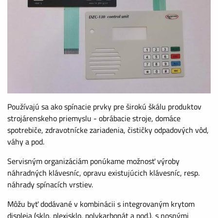
Používajú sa ako spínacie prvky pre širokú škálu produktov
strojárenskeho priemyslu - obrábacie stroje, domáce
spotrebiče, zdravotnícke zariadenia, čističky odpadových vôd,
váhy a pod.
Servisným organizáciám ponúkame možnosť výroby
náhradných klávesníc, opravu existujúcich klávesníc, resp.
náhrady spínacích vrstiev.
Môžu byť dodávané v kombinácii s integrovaným krytom
displeja (sklo, plexisklo, polykarbonát a pod.), s nosnými