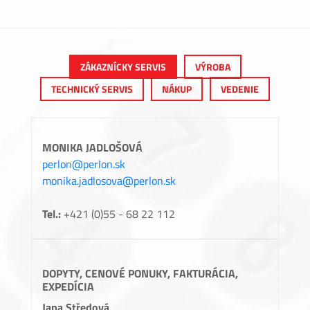
ZÁKAZNÍCKY SERVIS
VÝROBA
TECHNICKÝ SERVIS
NÁKUP
VEDENIE
MONIKA JADLOŠOVÁ
perlon@perlon.sk
monika.jadlosova@perlon.sk
Tel.:
+421 (0)55 - 68 22 112
DOPYTY, CENOVÉ PONUKY, FAKTURÁCIA,
EXPEDÍCIA
Jana Středová