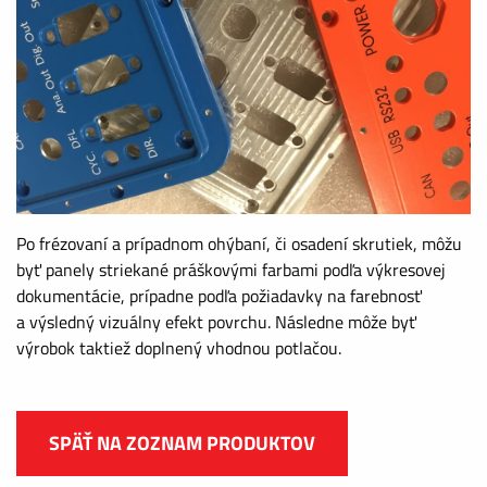
Po frézovaní a prípadnom ohýbaní, či osadení skrutiek, môžu
byť panely striekané práškovými farbami podľa výkresovej
dokumentácie, prípadne podľa požiadavky na farebnosť
a výsledný vizuálny efekt povrchu. Následne môže byť
výrobok taktiež doplnený vhodnou potlačou.
SPÄŤ NA ZOZNAM PRODUKTOV