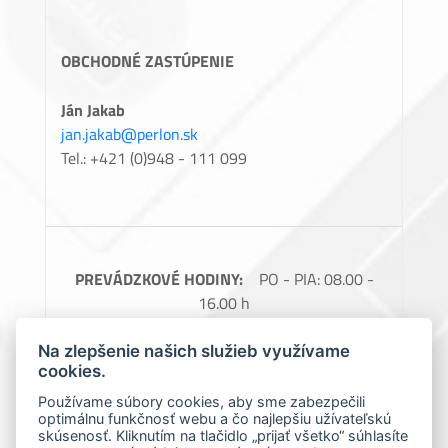
OBCHODNÉ ZASTÚPENIE
Ján Jakab
jan.jakab@perlon.sk
Tel.: +421 (0)948 - 111 099
PREVÁDZKOVÉ HODINY:
PO - PIA: 08.00 -
16.00 h
FAKTURAČNÉ ÚDAJE:
Perlon, spol. s.r.o.,
Na zlepšenie našich služieb využívame
Barčianska 66, 040 17 Košice, IČO: 31728685,
cookies.
IČ DPH: SK2020488976
Používame súbory cookies, aby sme zabezpečili
optimálnu funkčnosť webu a čo najlepšiu užívateľskú
Spoločnosť zapísaná v obchodnom registri
skúsenosť. Kliknutím na tlačidlo „prijať všetko“ súhlasíte