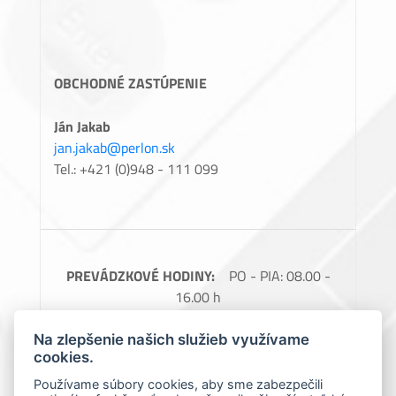
OBCHODNÉ ZASTÚPENIE
Ján Jakab
jan.jakab@perlon.sk
Tel.: +421 (0)948 - 111 099
PREVÁDZKOVÉ HODINY:
PO - PIA: 08.00 -
16.00 h
FAKTURAČNÉ ÚDAJE:
Perlon, spol. s.r.o.,
Na zlepšenie našich služieb využívame
Barčianska 66, 040 17 Košice, IČO: 31728685,
cookies.
IČ DPH: SK2020488976
Používame súbory cookies, aby sme zabezpečili