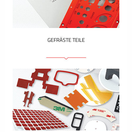
Kunststoff-Etiketten und Tags
ZEIGEN MEHR
GEFRÄSTE TEILE
Frontplatten (front und tragfähig)
Eloxierte Frontplatten
Farbige Frontplatten
Platten mit Befestigungselementen
Gravierte Schilder
ZEIGEN MEHR