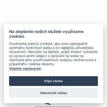
Na zlepšenie našich služieb využívame
cookies.
Používame súbory cookies, aby sme zabezpečili
optimálnu funkčnosť webu a čo najlepšiu užívateľskú
skúsenosť. Kliknutím na tlačidlo „prijať všetko“ súhlasíte
so spracovaním údajov o správaní na webe na
uľahčenie jeho používateľnosti, analýzy návštevnosti a
prípadného cielenia reklamy.
Vlastné nastavenie
Prijať všetko
Odmietnúť všetko