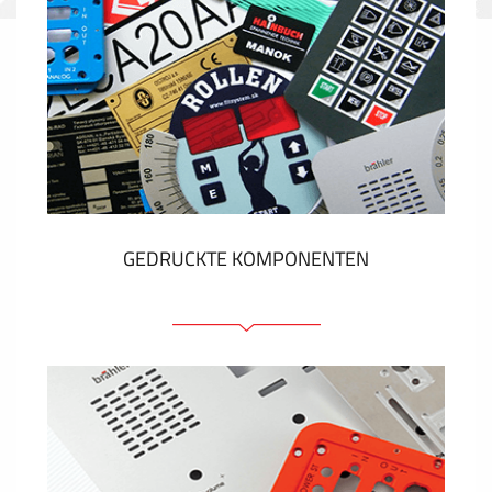
GEDRUCKTE KOMPONENTEN
Folienschilder
Folientastaturen
Metallschilder
Aufkleber und Etiketten