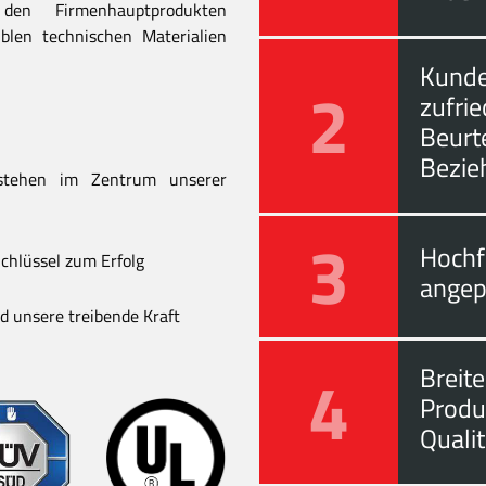
en Firmenhauptprodukten
blen technischen Materialien
Kunde
2
zufri
Beurt
Bezie
stehen im Zentrum unserer
3
Hochf
chlüssel zum Erfolg
angep
 unsere treibende Kraft
4
Breite
Produ
Quali