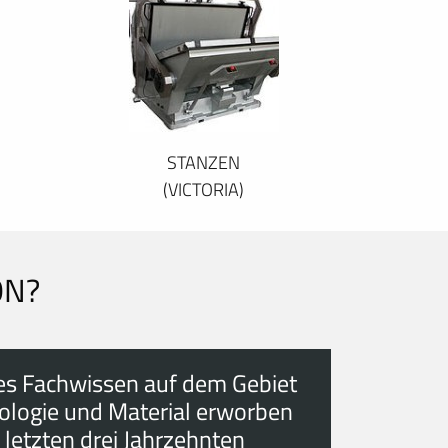
STANZEN
(VICTORIA)
ON?
es Fachwissen auf dem Gebiet
ologie und Material erworben
 letzten drei Jahrzehnten