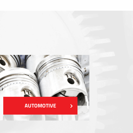
Dichtungen
EMI / RFI / ESD Abschirmung
Füllstoffe und Wärmemanagement
Isolierung
ZEIGEN MEHR
AUTOMOTIVE