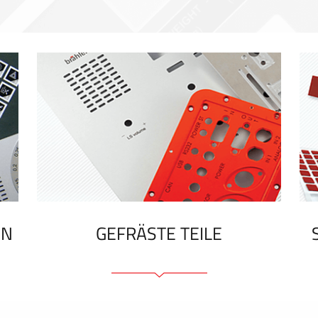
EN
GEFRÄSTE TEILE
Frontplatten (front und tragfähig)