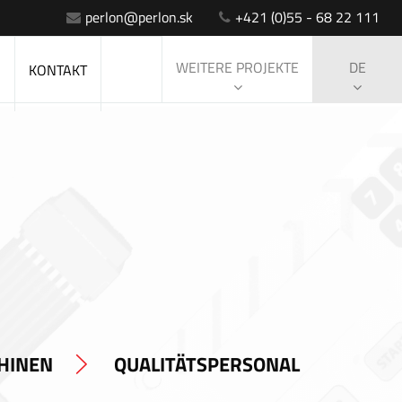
perlon@perlon.sk
+421 (0)55 - 68 22 111
WEITERE PROJEKTE
DE
S
KONTAKT
HINEN
QUALITÄTSPERSONAL