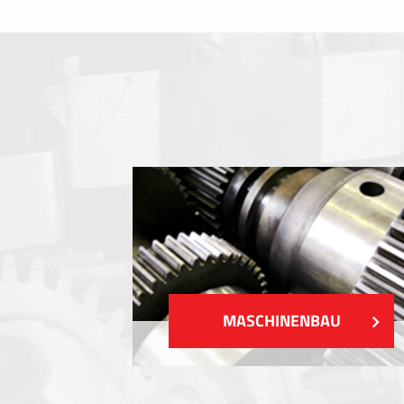
Folientastaturen
Metallschilder
Aufkleber und Etiketten
Kunststoff-Etiketten und Tags
ZEIGEN MEHR
MASCHINENBAU