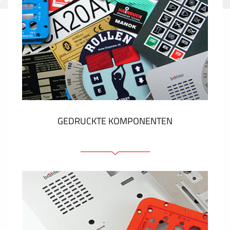
GEDRUCKTE KOMPONENTEN
Folienschilder
Folientastaturen
Metallschilder
Aufkleber und Etiketten