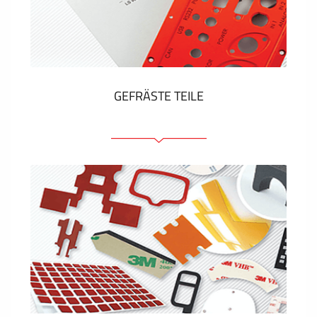
Kunststoff-Etiketten und Tags
ZEIGEN MEHR
GEFRÄSTE TEILE
Frontplatten (front und tragfähig)
Eloxierte Frontplatten
Farbige Frontplatten
Platten mit Befestigungselementen
Gravierte Schilder
ZEIGEN MEHR