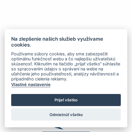
Na zlepšenie našich služieb využívame
cookies.
Používame súbory cookies, aby sme zabezpečili
optimálnu funkčnosť webu a čo najlepšiu užívateľskú
skúsenosť. Kliknutím na tlačidlo „prijať všetko“ súhlasíte
so spracovaním údajov o správaní na webe na
uľahčenie jeho používateľnosti, analýzy návštevnosti a
prípadného cielenia reklamy.
Vlastné nastavenie
Prijať všetko
Odmietnúť všetko