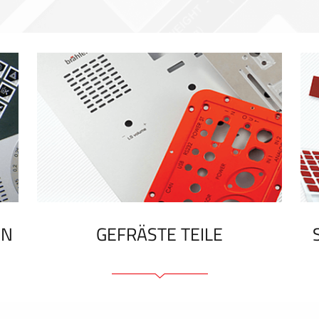
EN
GEFRÄSTE TEILE
Frontplatten (front und tragfähig)