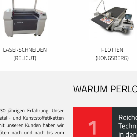
LASERSCHNEIDEN
PLOTTEN
(RELICUT)
(KONGSBERG)
WARUM PERL
30-jährigen Erfahrung. Unser
1
Reich
all- und Kunststoffetiketten
Techn
mit unseren Kunden haben wir
itäten nach und nach bis zum
in den