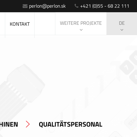
perlon@perlon.sk
+421 (0)55 - 68 22 111
WEITERE PROJEKTE
DE
S
KONTAKT
HINEN
QUALITÄTSPERSONAL