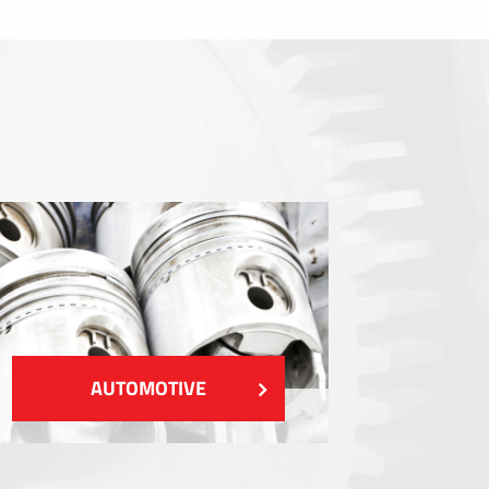
Dichtungen
EMI / RFI / ESD Abschirmung
Füllstoffe und Wärmemanagement
Isolierung
ZEIGEN MEHR
AUTOMOTIVE