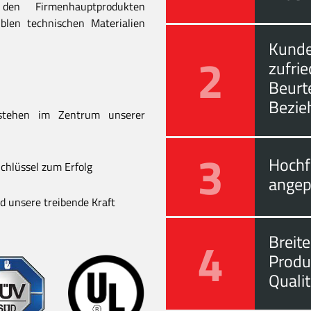
en Firmenhauptprodukten
blen technischen Materialien
Kunde
2
zufri
Beurt
Bezie
stehen im Zentrum unserer
3
Hochf
chlüssel zum Erfolg
angep
 unsere treibende Kraft
4
Breite
Produ
Quali