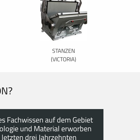
STANZEN
(VICTORIA)
ON?
es Fachwissen auf dem Gebiet
ologie und Material erworben
 letzten drei Jahrzehnten