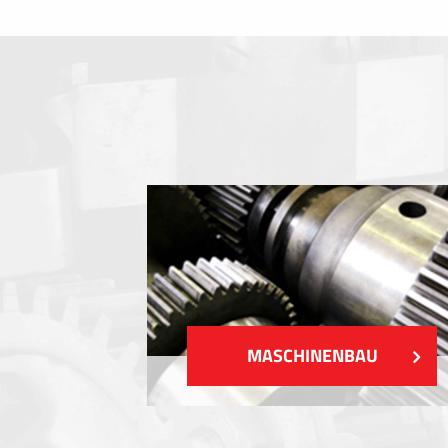
Folientastaturen
Metallschilder
Aufkleber und Etiketten
Kunststoff-Etiketten und Tags
ZEIGEN MEHR
MASCHINENBAU