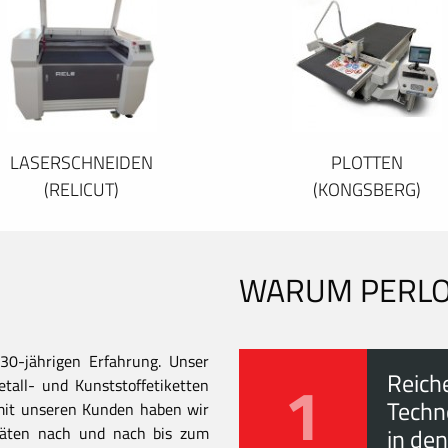
LASERSCHNEIDEN
PLOTTEN
(RELICUT)
(KONGSBERG)
WARUM PERL
30-jährigen Erfahrung. Unser
1
Reich
all- und Kunststoffetiketten
Techn
mit unseren Kunden haben wir
itäten nach und nach bis zum
in den