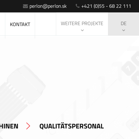
perlon@perlon.sk
+421 (0)55 - 68 22 111
WEITERE PROJEKTE
DE
S
KONTAKT
HINEN
QUALITÄTSPERSONAL