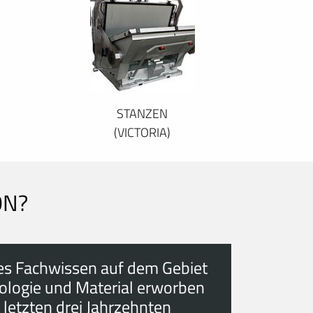
STANZEN
(VICTORIA)
ON?
es Fachwissen auf dem Gebiet
ologie und Material erworben
 letzten drei Jahrzehnten