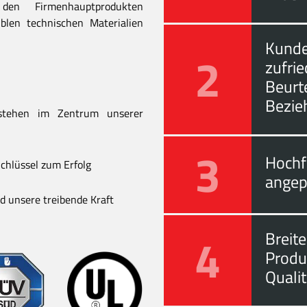
en Firmenhauptprodukten
blen technischen Materialien
Kunde
2
zufri
Beurt
Bezie
stehen im Zentrum unserer
3
Hochf
chlüssel zum Erfolg
angep
 unsere treibende Kraft
4
Breite
Produ
Quali