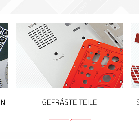
EN
GEFRÄSTE TEILE
Frontplatten (front und tragfähig)