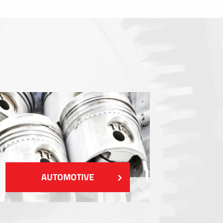
Dichtungen
EMI / RFI / ESD Abschirmung
Füllstoffe und Wärmemanagement
Isolierung
ZEIGEN MEHR
AUTOMOTIVE