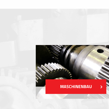
Folientastaturen
Metallschilder
Aufkleber und Etiketten
Kunststoff-Etiketten und Tags
ZEIGEN MEHR
MASCHINENBAU