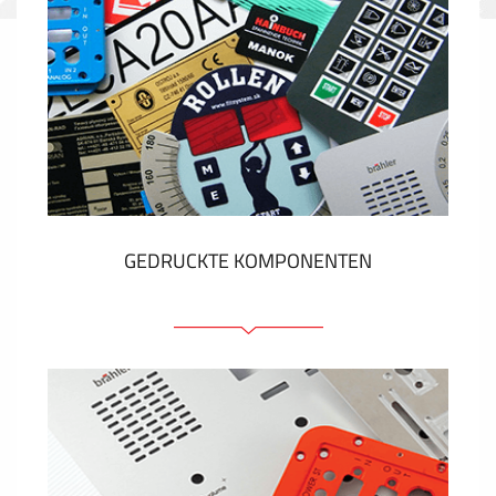
GEDRUCKTE KOMPONENTEN
Folienschilder
Folientastaturen
Metallschilder
Aufkleber und Etiketten