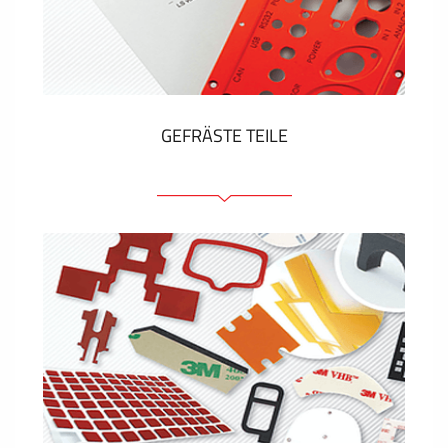
Kunststoff-Etiketten und Tags
ZEIGEN MEHR
GEFRÄSTE TEILE
Frontplatten (front und tragfähig)
Eloxierte Frontplatten
Farbige Frontplatten
Platten mit Befestigungselementen
Gravierte Schilder
ZEIGEN MEHR