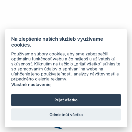
Na zlepšenie našich služieb využívame
cookies.
Používame súbory cookies, aby sme zabezpečili
optimálnu funkčnosť webu a čo najlepšiu užívateľskú
skúsenosť. Kliknutím na tlačidlo „prijať všetko“ súhlasíte
so spracovaním údajov o správaní na webe na
uľahčenie jeho používateľnosti, analýzy návštevnosti a
prípadného cielenia reklamy.
Vlastné nastavenie
Prijať všetko
Odmietnúť všetko