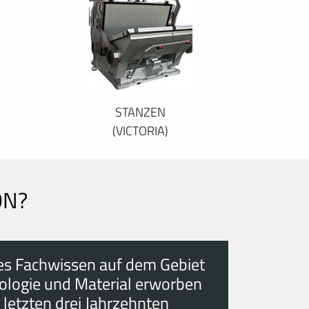
STANZEN
(VICTORIA)
ON?
es Fachwissen auf dem Gebiet
ologie und Material erworben
 letzten drei Jahrzehnten