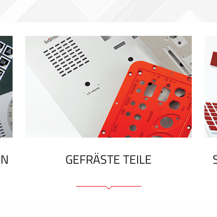
EN
GEFRÄSTE TEILE
Frontplatten (front und tragfähig)