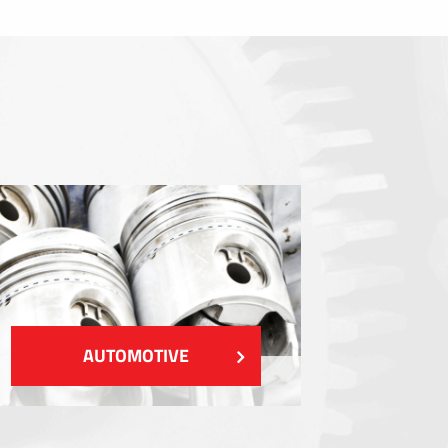
Dichtungen
EMI / RFI / ESD Abschirmung
Füllstoffe und Wärmemanagement
Isolierung
ZEIGEN MEHR
AUTOMOTIVE