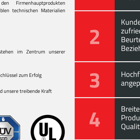
en Firmenhauptprodukten
blen technischen Materialien
Kunde
2
zufri
Beurt
Bezie
stehen im Zentrum unserer
3
Hochf
chlüssel zum Erfolg
angep
 unsere treibende Kraft
4
Breite
Produ
Quali