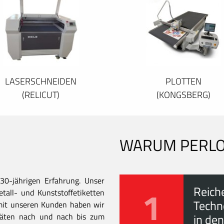
LASERSCHNEIDEN
PLOTTEN
(RELICUT)
(KONGSBERG)
WARUM PERL
30-jährigen Erfahrung. Unser
1
Reich
all- und Kunststoffetiketten
Techn
mit unseren Kunden haben wir
itäten nach und nach bis zum
in den