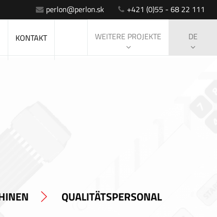
perlon@perlon.sk
+421 (0)55 - 68 22 111
WEITERE PROJEKTE
DE
S
KONTAKT
HINEN
QUALITÄTSPERSONAL