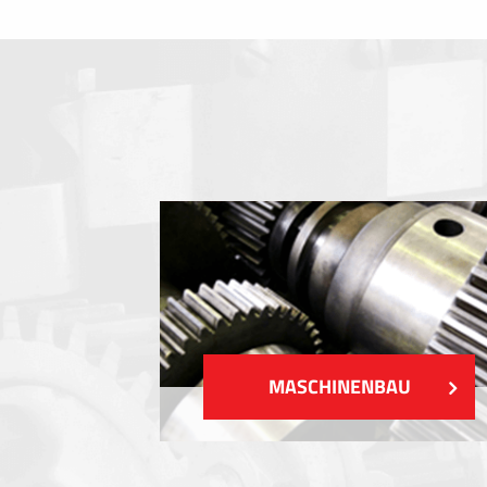
Folientastaturen
Metallschilder
Aufkleber und Etiketten
Kunststoff-Etiketten und Tags
ZEIGEN MEHR
MASCHINENBAU