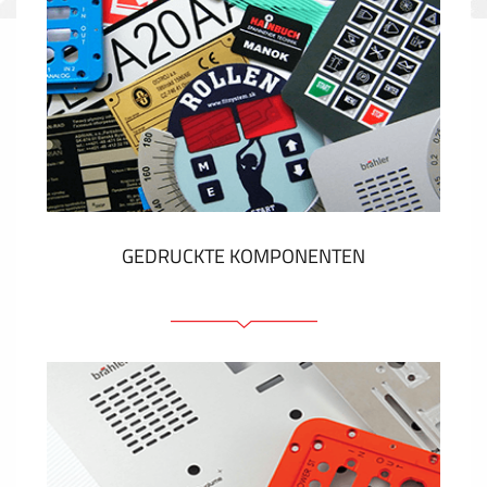
GEDRUCKTE KOMPONENTEN
Folienschilder
Folientastaturen
Metallschilder
Aufkleber und Etiketten