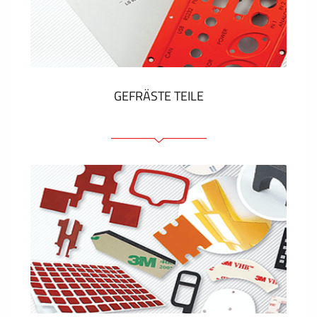
Kunststoff-Etiketten und Tags
ZEIGEN MEHR
GEFRÄSTE TEILE
Frontplatten (front und tragfähig)
Eloxierte Frontplatten
Farbige Frontplatten
Platten mit Befestigungselementen
Gravierte Schilder
ZEIGEN MEHR