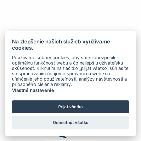
Na zlepšenie našich služieb využívame
cookies.
Používame súbory cookies, aby sme zabezpečili
optimálnu funkčnosť webu a čo najlepšiu užívateľskú
skúsenosť. Kliknutím na tlačidlo „prijať všetko“ súhlasíte
so spracovaním údajov o správaní na webe na
uľahčenie jeho používateľnosti, analýzy návštevnosti a
prípadného cielenia reklamy.
Vlastné nastavenie
Prijať všetko
Odmietnúť všetko