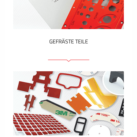
Kunststoff-Etiketten und Tags
ZEIGEN MEHR
GEFRÄSTE TEILE
Frontplatten (front und tragfähig)
Eloxierte Frontplatten
Farbige Frontplatten
Platten mit Befestigungselementen
Gravierte Schilder
ZEIGEN MEHR