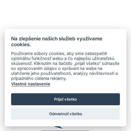
Na zlepšenie našich služieb využívame
cookies.
Používame súbory cookies, aby sme zabezpečili
optimálnu funkčnosť webu a čo najlepšiu užívateľskú
skúsenosť. Kliknutím na tlačidlo „prijať všetko“ súhlasíte
so spracovaním údajov o správaní na webe na
uľahčenie jeho používateľnosti, analýzy návštevnosti a
prípadného cielenia reklamy.
Vlastné nastavenie
Prijať všetko
Odmietnúť všetko