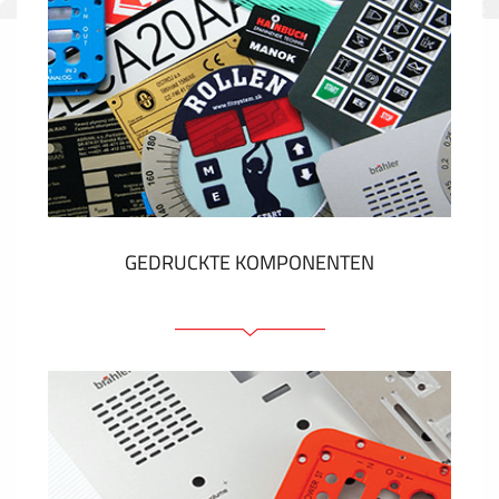
GEDRUCKTE KOMPONENTEN
Folienschilder
Folientastaturen
Metallschilder
Aufkleber und Etiketten