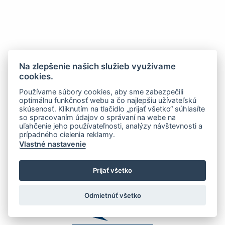
Na zlepšenie našich služieb využívame
cookies.
Používame súbory cookies, aby sme zabezpečili
optimálnu funkčnosť webu a čo najlepšiu užívateľskú
skúsenosť. Kliknutím na tlačidlo „prijať všetko“ súhlasíte
so spracovaním údajov o správaní na webe na
uľahčenie jeho používateľnosti, analýzy návštevnosti a
prípadného cielenia reklamy.
Vlastné nastavenie
Prijať všetko
Odmietnúť všetko