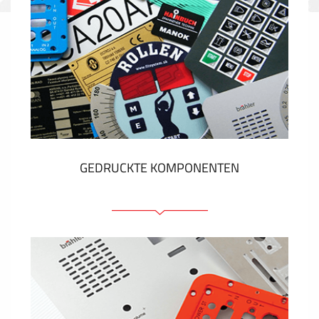
GEDRUCKTE KOMPONENTEN
Folienschilder
Folientastaturen
Metallschilder
Aufkleber und Etiketten