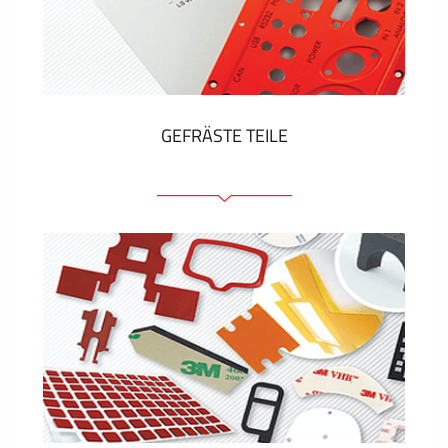
Kunststoff-Etiketten und Tags
ZEIGEN MEHR
GEFRÄSTE TEILE
Frontplatten (front und tragfähig)
Eloxierte Frontplatten
Farbige Frontplatten
Platten mit Befestigungselementen
Gravierte Schilder
ZEIGEN MEHR