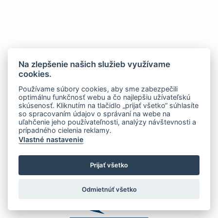
Na zlepšenie našich služieb využívame
cookies.
Používame súbory cookies, aby sme zabezpečili
optimálnu funkčnosť webu a čo najlepšiu užívateľskú
skúsenosť. Kliknutím na tlačidlo „prijať všetko“ súhlasíte
so spracovaním údajov o správaní na webe na
uľahčenie jeho používateľnosti, analýzy návštevnosti a
prípadného cielenia reklamy.
Vlastné nastavenie
Prijať všetko
Odmietnúť všetko