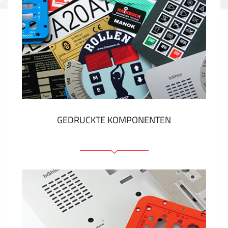
GEDRUCKTE KOMPONENTEN
Folienschilder
Folientastaturen
Metallschilder
Aufkleber und Etiketten