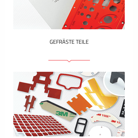
Kunststoff-Etiketten und Tags
ZEIGEN MEHR
GEFRÄSTE TEILE
Frontplatten (front und tragfähig)
Eloxierte Frontplatten
Farbige Frontplatten
Platten mit Befestigungselementen
Gravierte Schilder
ZEIGEN MEHR