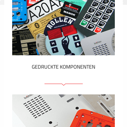
GEDRUCKTE KOMPONENTEN
Folienschilder
Folientastaturen
Metallschilder
Aufkleber und Etiketten