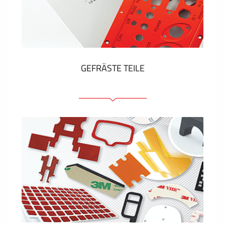
Kunststoff-Etiketten und Tags
ZEIGEN MEHR
GEFRÄSTE TEILE
Frontplatten (front und tragfähig)
Eloxierte Frontplatten
Farbige Frontplatten
Platten mit Befestigungselementen
Gravierte Schilder
ZEIGEN MEHR