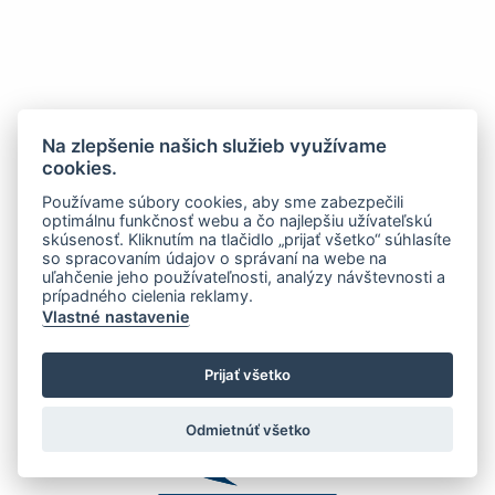
Na zlepšenie našich služieb využívame
cookies.
Používame súbory cookies, aby sme zabezpečili
optimálnu funkčnosť webu a čo najlepšiu užívateľskú
skúsenosť. Kliknutím na tlačidlo „prijať všetko“ súhlasíte
so spracovaním údajov o správaní na webe na
uľahčenie jeho používateľnosti, analýzy návštevnosti a
prípadného cielenia reklamy.
Vlastné nastavenie
Prijať všetko
Odmietnúť všetko