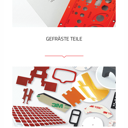
Kunststoff-Etiketten und Tags
ZEIGEN MEHR
GEFRÄSTE TEILE
Frontplatten (front und tragfähig)
Eloxierte Frontplatten
Farbige Frontplatten
Platten mit Befestigungselementen
Gravierte Schilder
ZEIGEN MEHR