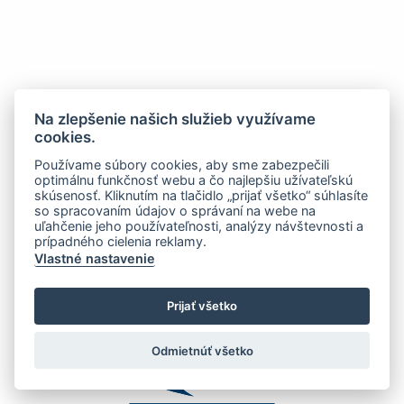
Na zlepšenie našich služieb využívame
cookies.
Používame súbory cookies, aby sme zabezpečili
optimálnu funkčnosť webu a čo najlepšiu užívateľskú
skúsenosť. Kliknutím na tlačidlo „prijať všetko“ súhlasíte
so spracovaním údajov o správaní na webe na
uľahčenie jeho používateľnosti, analýzy návštevnosti a
prípadného cielenia reklamy.
Vlastné nastavenie
Prijať všetko
Odmietnúť všetko