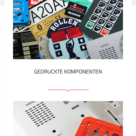
GEDRUCKTE KOMPONENTEN
Folienschilder
Folientastaturen
Metallschilder
Aufkleber und Etiketten