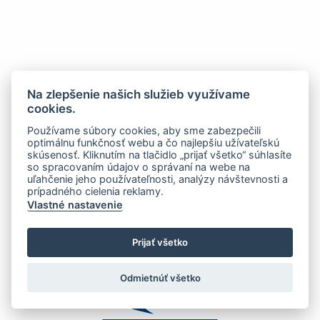
Na zlepšenie našich služieb využívame
cookies.
Používame súbory cookies, aby sme zabezpečili
optimálnu funkčnosť webu a čo najlepšiu užívateľskú
skúsenosť. Kliknutím na tlačidlo „prijať všetko“ súhlasíte
so spracovaním údajov o správaní na webe na
uľahčenie jeho používateľnosti, analýzy návštevnosti a
prípadného cielenia reklamy.
Vlastné nastavenie
Prijať všetko
Odmietnúť všetko