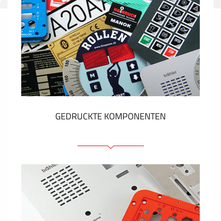
GEDRUCKTE KOMPONENTEN
Folienschilder
Folientastaturen
Metallschilder
Aufkleber und Etiketten