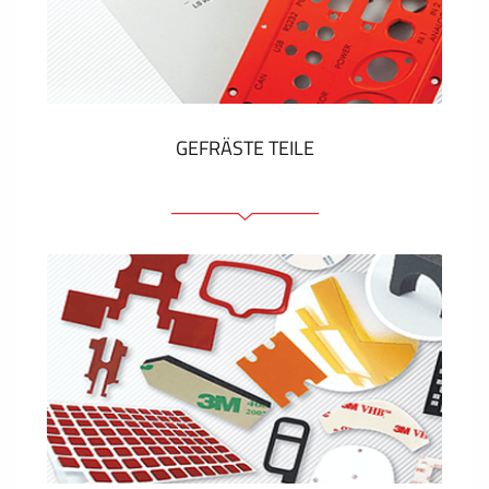
Kunststoff-Etiketten und Tags
ZEIGEN MEHR
GEFRÄSTE TEILE
Frontplatten (front und tragfähig)
Eloxierte Frontplatten
Farbige Frontplatten
Platten mit Befestigungselementen
Gravierte Schilder
ZEIGEN MEHR