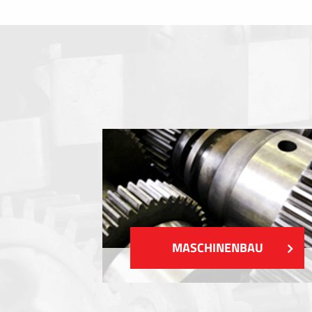
Folientastaturen
Metallschilder
Aufkleber und Etiketten
Kunststoff-Etiketten und Tags
ZEIGEN MEHR
MASCHINENBAU