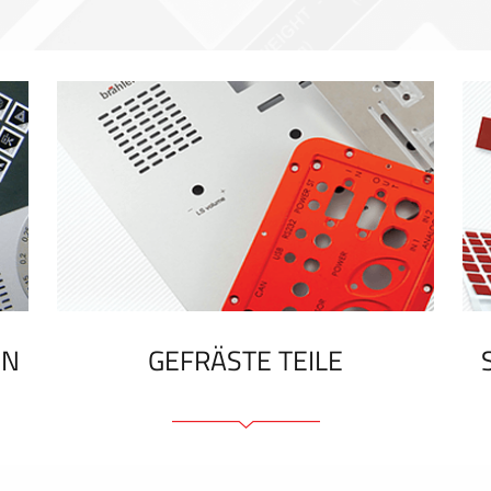
EN
GEFRÄSTE TEILE
Frontplatten (front und tragfähig)