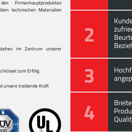
en Firmenhauptprodukten
blen technischen Materialien
Kunde
2
zufri
Beurt
Bezie
stehen im Zentrum unserer
3
Hochf
chlüssel zum Erfolg
angep
 unsere treibende Kraft
4
Breite
Produ
Quali