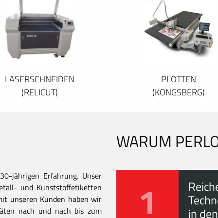
LASERSCHNEIDEN
PLOTTEN
(RELICUT)
(KONGSBERG)
WARUM PERL
30-jährigen Erfahrung. Unser
1
Reich
all- und Kunststoffetiketten
Techn
mit unseren Kunden haben wir
itäten nach und nach bis zum
in den