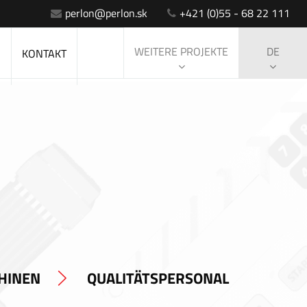
perlon@perlon.sk
+421 (0)55 - 68 22 111
WEITERE PROJEKTE
DE
S
KONTAKT
HINEN
QUALITÄTSPERSONAL