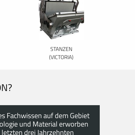
STANZEN
(VICTORIA)
ON?
es Fachwissen auf dem Gebiet
ologie und Material erworben
 letzten drei Jahrzehnten