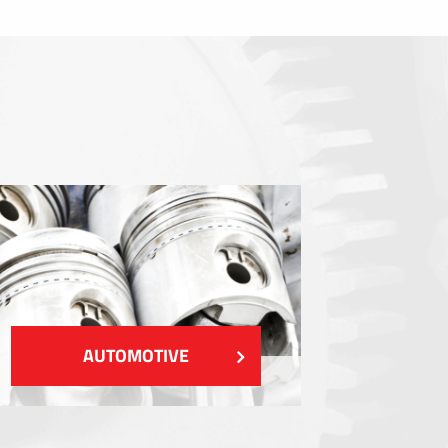
Dichtungen
EMI / RFI / ESD Abschirmung
Füllstoffe und Wärmemanagement
Isolierung
ZEIGEN MEHR
AUTOMOTIVE