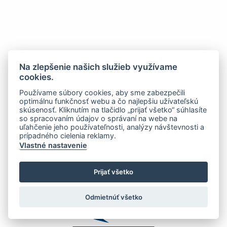
Na zlepšenie našich služieb využívame
cookies.
Používame súbory cookies, aby sme zabezpečili
optimálnu funkčnosť webu a čo najlepšiu užívateľskú
skúsenosť. Kliknutím na tlačidlo „prijať všetko“ súhlasíte
so spracovaním údajov o správaní na webe na
uľahčenie jeho používateľnosti, analýzy návštevnosti a
prípadného cielenia reklamy.
Vlastné nastavenie
Prijať všetko
Odmietnúť všetko