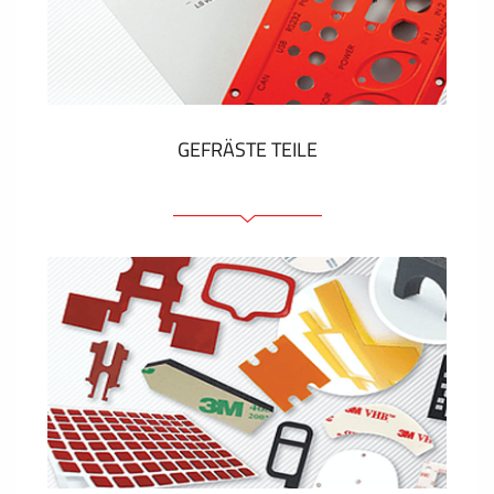
Kunststoff-Etiketten und Tags
ZEIGEN MEHR
GEFRÄSTE TEILE
Frontplatten (front und tragfähig)
Eloxierte Frontplatten
Farbige Frontplatten
Platten mit Befestigungselementen
Gravierte Schilder
ZEIGEN MEHR