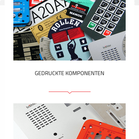
GEDRUCKTE KOMPONENTEN
Folienschilder
Folientastaturen
Metallschilder
Aufkleber und Etiketten