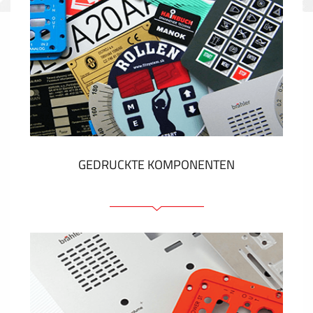
GEDRUCKTE KOMPONENTEN
Folienschilder
Folientastaturen
Metallschilder
Aufkleber und Etiketten