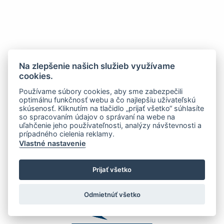
Na zlepšenie našich služieb využívame
cookies.
Používame súbory cookies, aby sme zabezpečili
optimálnu funkčnosť webu a čo najlepšiu užívateľskú
skúsenosť. Kliknutím na tlačidlo „prijať všetko“ súhlasíte
so spracovaním údajov o správaní na webe na
uľahčenie jeho používateľnosti, analýzy návštevnosti a
prípadného cielenia reklamy.
Vlastné nastavenie
Prijať všetko
Odmietnúť všetko