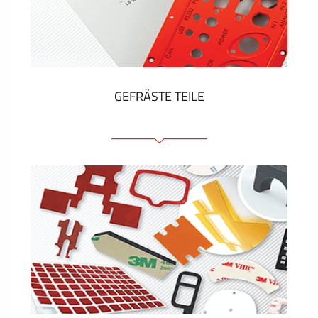
Kunststoff-Etiketten und Tags
ZEIGEN MEHR
GEFRÄSTE TEILE
Frontplatten (front und tragfähig)
Eloxierte Frontplatten
Farbige Frontplatten
Platten mit Befestigungselementen
Gravierte Schilder
ZEIGEN MEHR