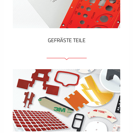
Kunststoff-Etiketten und Tags
ZEIGEN MEHR
GEFRÄSTE TEILE
Frontplatten (front und tragfähig)
Eloxierte Frontplatten
Farbige Frontplatten
Platten mit Befestigungselementen
Gravierte Schilder
ZEIGEN MEHR