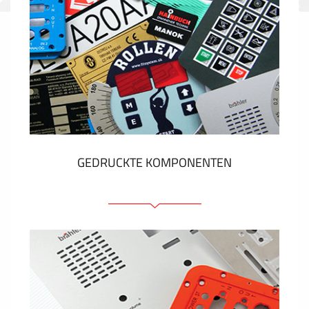
GEDRUCKTE KOMPONENTEN
Folienschilder
Folientastaturen
Metallschilder
Aufkleber und Etiketten