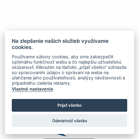
Na zlepšenie našich služieb využívame
cookies.
Používame súbory cookies, aby sme zabezpečili
optimálnu funkčnosť webu a čo najlepšiu užívateľskú
skúsenosť. Kliknutím na tlačidlo „prijať všetko“ súhlasíte
so spracovaním údajov o správaní na webe na
uľahčenie jeho používateľnosti, analýzy návštevnosti a
prípadného cielenia reklamy.
Vlastné nastavenie
Prijať všetko
Odmietnúť všetko