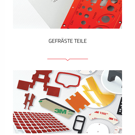
Kunststoff-Etiketten und Tags
ZEIGEN MEHR
GEFRÄSTE TEILE
Frontplatten (front und tragfähig)
Eloxierte Frontplatten
Farbige Frontplatten
Platten mit Befestigungselementen
Gravierte Schilder
ZEIGEN MEHR