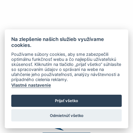
Na zlepšenie našich služieb využívame
cookies.
Používame súbory cookies, aby sme zabezpečili
optimálnu funkčnosť webu a čo najlepšiu užívateľskú
skúsenosť. Kliknutím na tlačidlo „prijať všetko“ súhlasíte
so spracovaním údajov o správaní na webe na
uľahčenie jeho používateľnosti, analýzy návštevnosti a
prípadného cielenia reklamy.
Vlastné nastavenie
Prijať všetko
Odmietnúť všetko