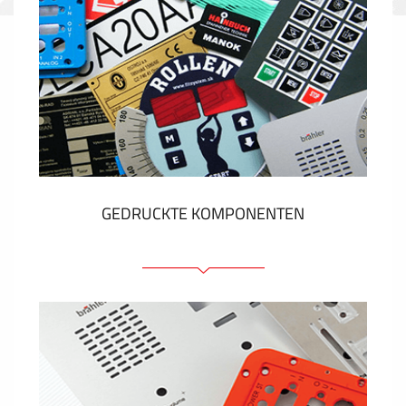
GEDRUCKTE KOMPONENTEN
Folienschilder
Folientastaturen
Metallschilder
Aufkleber und Etiketten