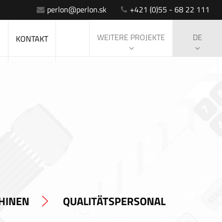
perlon@perlon.sk
+421 (0)55 - 68 22 111
WEITERE PROJEKTE
DE
S
KONTAKT
HINEN
QUALITÄTSPERSONAL