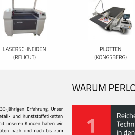
LASERSCHNEIDEN
PLOTTEN
(RELICUT)
(KONGSBERG)
WARUM PERL
30-jährigen Erfahrung. Unser
1
Reich
all- und Kunststoffetiketten
Techn
mit unseren Kunden haben wir
itäten nach und nach bis zum
in den