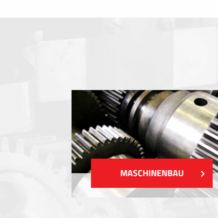
Folientastaturen
Metallschilder
Aufkleber und Etiketten
Kunststoff-Etiketten und Tags
ZEIGEN MEHR
MASCHINENBAU