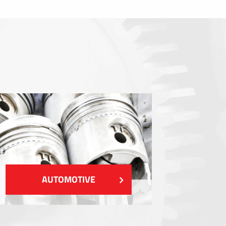
Dichtungen
EMI / RFI / ESD Abschirmung
Füllstoffe und Wärmemanagement
Isolierung
ZEIGEN MEHR
AUTOMOTIVE