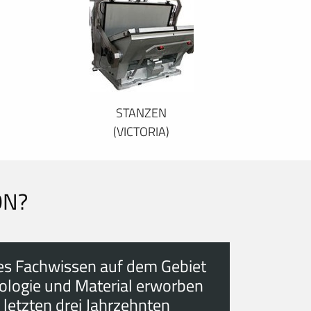
STANZEN
(VICTORIA)
ON?
es Fachwissen auf dem Gebiet
ologie und Material erworben
 letzten drei Jahrzehnten