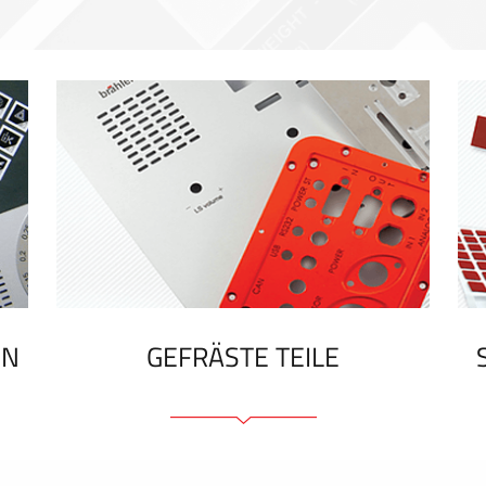
EN
GEFRÄSTE TEILE
Frontplatten (front und tragfähig)