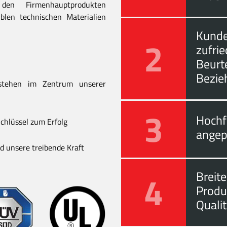
en Firmenhauptprodukten
blen technischen Materialien
Kunde
2
zufri
Beurt
Bezie
stehen im Zentrum unserer
3
Hochf
chlüssel zum Erfolg
angep
 unsere treibende Kraft
4
Breite
Produ
Quali