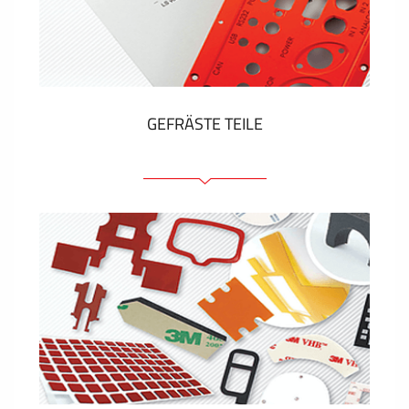
Kunststoff-Etiketten und Tags
ZEIGEN MEHR
GEFRÄSTE TEILE
Frontplatten (front und tragfähig)
Eloxierte Frontplatten
Farbige Frontplatten
Platten mit Befestigungselementen
Gravierte Schilder
ZEIGEN MEHR