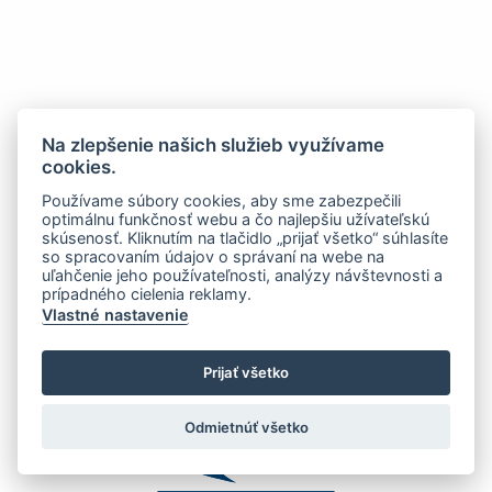
Na zlepšenie našich služieb využívame
cookies.
Používame súbory cookies, aby sme zabezpečili
optimálnu funkčnosť webu a čo najlepšiu užívateľskú
skúsenosť. Kliknutím na tlačidlo „prijať všetko“ súhlasíte
so spracovaním údajov o správaní na webe na
uľahčenie jeho používateľnosti, analýzy návštevnosti a
prípadného cielenia reklamy.
Vlastné nastavenie
Prijať všetko
Odmietnúť všetko