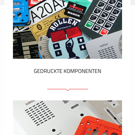
GEDRUCKTE KOMPONENTEN
Folienschilder
Folientastaturen
Metallschilder
Aufkleber und Etiketten